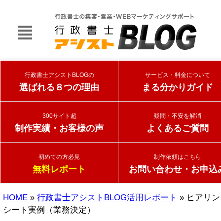
行政書士アシストBLOGの
サービス・料金について
選ばれる８つの理由
まる分かりガイド
300サイト超
疑問・不安を解消
制作実績・お客様の声
よくあるご質問
初めての方必見
制作依頼はこちら
無料レポート
お問い合わせ・お申込
HOME
»
行政書士アシストBLOG活用レポート
» ヒアリン
シート実例（業務決定）