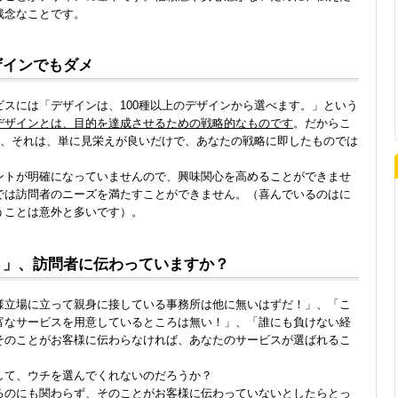
残念なことです。
ザインでもダメ
スには「デザインは、100種以上のデザインから選べます。」という
デザインとは、目的を達成させるための戦略的なものです
。だからこ
も、それは、単に見栄えが良いだけで、あなたの戦略に即したものでは
ントが明確になっていませんので、興味関心を高めることができませ
では訪問者のニーズを満たすことができません。（喜んでいるのはに
うことは意外と多いです）。
さ」、訪問者に伝わっていますか？
様立場に立って親身に接している事務所は他に無いはずだ！」、「こ
富なサービスを用意しているところは無い！」、「誰にも負けない経
そのことがお客様に伝わらなければ、あなたのサービスが選ばれるこ
して、ウチを選んでくれないのだろうか？
るのにも関わらず、そのことがお客様に伝わっていないとしたらとっ