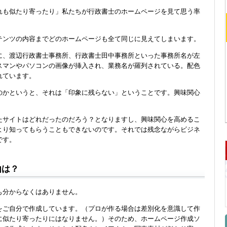
れも似たり寄ったり」私たちが行政書士のホームページを見て思う率
テンツの内容までどのホームページも全て同じに見えてしまいます。
に、渡辺行政書士事務所、行政書士田中事務所といった事務所名が左
スマンやパソコンの画像が挿入され、業務名が羅列されている。配色
れています。
のかというと、それは「印象に残らない」ということです。興味関心
。
たサイトはどれだったのだろう？となりますし、興味関心を高めるこ
より知ってもらうこともできないのです。それでは残念ながらビジネ
です。
由は？
も分からなくはありません。
をご自分で作成しています。（プロが作る場合は差別化を意識して作
に似たり寄ったりにはなりません。）そのため、ホームページ作成ソ