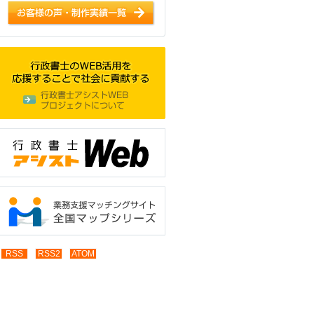
RSS
RSS2
ATOM