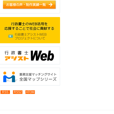
RSS
RSS2
ATOM